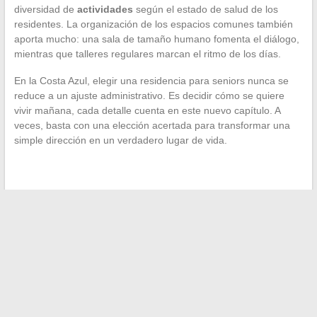
diversidad de
actividades
según el estado de salud de los
residentes. La organización de los espacios comunes también
aporta mucho: una sala de tamaño humano fomenta el diálogo,
mientras que talleres regulares marcan el ritmo de los días.
En la Costa Azul, elegir una residencia para seniors nunca se
reduce a un ajuste administrativo. Es decidir cómo se quiere
vivir mañana, cada detalle cuenta en este nuevo capítulo. A
veces, basta con una elección acertada para transformar una
simple dirección en un verdadero lugar de vida.
←
Descubre el nuevo nombre de Voplav o Bodlav y las
mejores alternativas de streaming
Las ventajas de contratar a un corredor de obras en
Toulouse para tus proyectos
→
Buscar