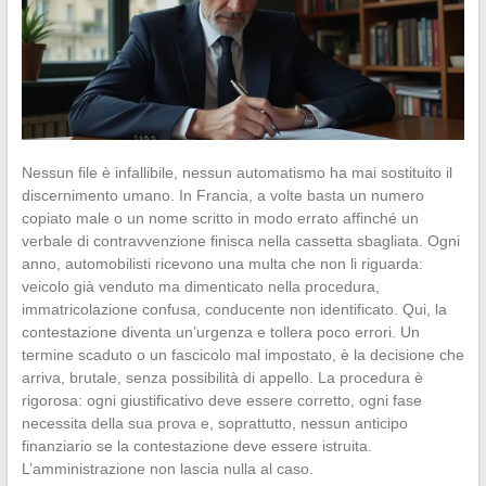
Nessun file è infallibile, nessun automatismo ha mai sostituito il
discernimento umano. In Francia, a volte basta un numero
copiato male o un nome scritto in modo errato affinché un
verbale di contravvenzione finisca nella cassetta sbagliata. Ogni
anno, automobilisti ricevono una multa che non li riguarda:
veicolo già venduto ma dimenticato nella procedura,
immatricolazione confusa, conducente non identificato. Qui, la
contestazione diventa un’urgenza e tollera poco errori. Un
termine scaduto o un fascicolo mal impostato, è la decisione che
arriva, brutale, senza possibilità di appello. La procedura è
rigorosa: ogni giustificativo deve essere corretto, ogni fase
necessita della sua prova e, soprattutto, nessun anticipo
finanziario se la contestazione deve essere istruita.
L’amministrazione non lascia nulla al caso.