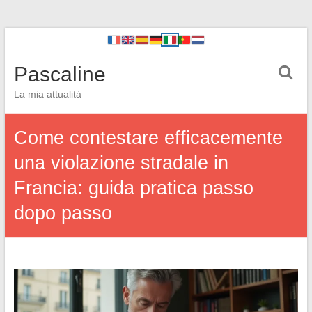
Pascaline
La mia attualità
Come contestare efficacemente
una violazione stradale in
Francia: guida pratica passo
dopo passo