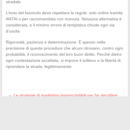
stradale.
L’invio del fascicolo deve rispettare le regole: solo online tramite
ANTAI o per raccomandata con ricevuta. Nessuna alternativa è
considerata, e il minimo errore di tempistica chiude ogni via
d’uscita.
Rigorosità, pazienza e determinazione. È spesso nella
precisione di queste procedure che alcuni ritrovano, contro ogni
probabilità, il riconoscimento del loro buon diritto. Perché dietro
ogni contestazione accettata, si impone il sollievo e la libertà di
riprendere la strada, legittimamente.
←
Le strategie di marketing imprescindibili per far decollare
la tua azienda nel 2024
Le migliori strategie SEO per aumentare la visibilità del tuo
sito web nel 2024
→