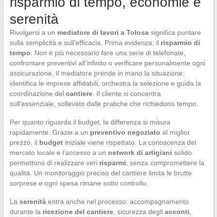
risparmio di tempo, economie e
serenità
Rivolgersi a un
mediatore di lavori a Tolosa
significa puntare
sulla semplicità e sull’efficacia. Prima evidenza: il
risparmio di
tempo
. Non è più necessario fare una serie di telefonate,
confrontare preventivi all’infinito o verificare personalmente ogni
assicurazione. Il mediatore prende in mano la situazione:
identifica le imprese affidabili, orchestra la selezione e guida la
coordinazione del
cantiere
. Il cliente si concentra
sull’essenziale, sollevato dalle pratiche che richiedono tempo.
Per quanto riguarda il budget, la differenza si misura
rapidamente. Grazie a un
preventivo negoziato
al miglior
prezzo, il
budget
iniziale viene rispettato. La conoscenza del
mercato locale e l’accesso a un
network di artigiani
solido
permettono di realizzare veri
risparmi
, senza compromettere la
qualità. Un monitoraggio preciso del cantiere limita le brutte
sorprese e ogni spesa rimane sotto controllo.
La
serenità
entra anche nel processo: accompagnamento
durante la
ricezione del cantiere
, sicurezza degli
acconti
,