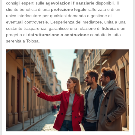
consigli esperti sulle
agevolazioni finanziarie
disponibili. Il
cliente beneficia di una
protezione legale
rafforzata e di un
unico interlocutore per qualsiasi domanda o gestione di
eventuali controversie. L’esperienza del mediatore, unita a una
costante trasparenza, garantisce una relazione di
fiducia
e un
progetto di
ristrutturazione o costruzione
condotto in tutta
serenità a Tolosa.