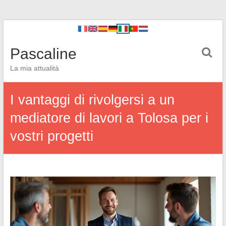
Pascaline
La mia attualità
I vantaggi di rivolgersi a un
mediatore di lavori a Tolosa per i
vostri progetti