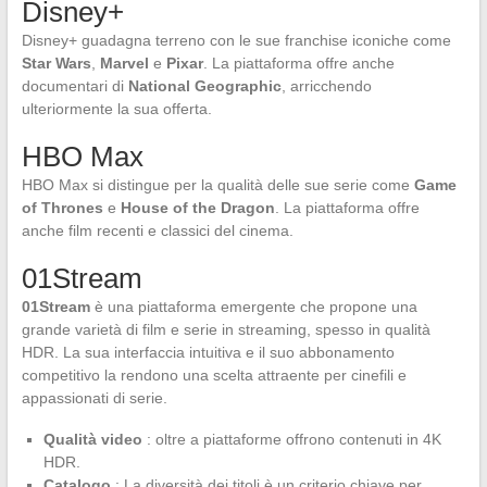
Disney+
Disney+ guadagna terreno con le sue franchise iconiche come
Star Wars
,
Marvel
e
Pixar
. La piattaforma offre anche
documentari di
National Geographic
, arricchendo
ulteriormente la sua offerta.
HBO Max
HBO Max si distingue per la qualità delle sue serie come
Game
of Thrones
e
House of the Dragon
. La piattaforma offre
anche film recenti e classici del cinema.
01Stream
01Stream
è una piattaforma emergente che propone una
grande varietà di film e serie in streaming, spesso in qualità
HDR. La sua interfaccia intuitiva e il suo abbonamento
competitivo la rendono una scelta attraente per cinefili e
appassionati di serie.
Qualità video
: oltre a piattaforme offrono contenuti in 4K
HDR.
Catalogo
: La diversità dei titoli è un criterio chiave per