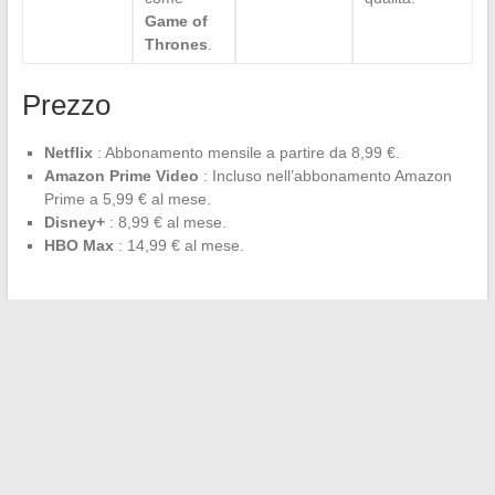
Game of
Thrones
.
Prezzo
Netflix
: Abbonamento mensile a partire da 8,99 €.
Amazon Prime Video
: Incluso nell’abbonamento Amazon
Prime a 5,99 € al mese.
Disney+
: 8,99 € al mese.
HBO Max
: 14,99 € al mese.
←
Rivoluzione nel settore della locazione in Francia: i nuovi
attori che cambiano le regole del gioco
Vivere da nomade urbano: l’arte della mobilità a Parigi
→
Search