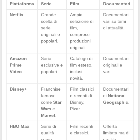
Piattaforma
Serie
Film
Documentari
Netflix
Grande
Ampia
Documentari
scelta di
selezione di
vari su temi
serie
film,
di attualità.
originali e
comprese
popolari.
produzioni
originali.
Amazon
Serie
Catalogo di
Documentari
Prime
esclusive e
film esteso,
originali e
Video
popolari.
inclusi
vari.
novità.
Disney+
Franchise
Film classici
Documentari
famose
e recenti di
di
National
come
Star
Disney,
Geographic
.
Wars
e
Pixar.
Marvel
.
HBO Max
Serie di
Film recenti
Offerta
qualità
e classici.
limitata ma di
come
qualità.