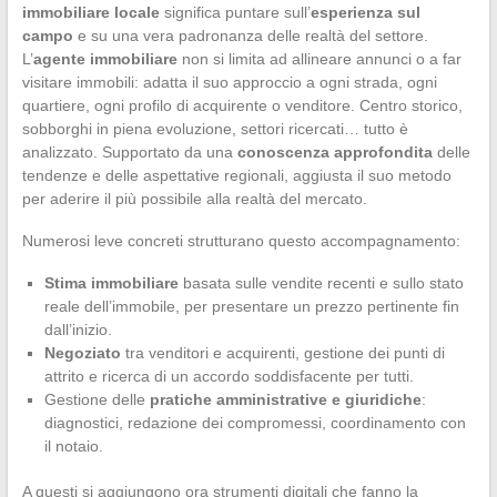
immobiliare locale
significa puntare sull’
esperienza sul
campo
e su una vera padronanza delle realtà del settore.
L’
agente immobiliare
non si limita ad allineare annunci o a far
visitare immobili: adatta il suo approccio a ogni strada, ogni
quartiere, ogni profilo di acquirente o venditore. Centro storico,
sobborghi in piena evoluzione, settori ricercati… tutto è
analizzato. Supportato da una
conoscenza approfondita
delle
tendenze e delle aspettative regionali, aggiusta il suo metodo
per aderire il più possibile alla realtà del mercato.
Numerosi leve concreti strutturano questo accompagnamento:
Stima immobiliare
basata sulle vendite recenti e sullo stato
reale dell’immobile, per presentare un prezzo pertinente fin
dall’inizio.
Negoziato
tra venditori e acquirenti, gestione dei punti di
attrito e ricerca di un accordo soddisfacente per tutti.
Gestione delle
pratiche amministrative e giuridiche
:
diagnostici, redazione dei compromessi, coordinamento con
il notaio.
A questi si aggiungono ora strumenti digitali che fanno la