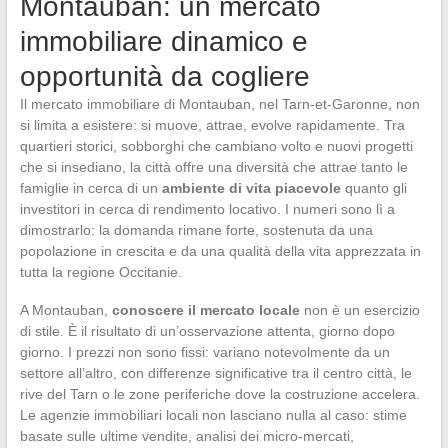
Montauban: un mercato
immobiliare dinamico e
opportunità da cogliere
Il mercato immobiliare di Montauban, nel Tarn-et-Garonne, non
si limita a esistere: si muove, attrae, evolve rapidamente. Tra
quartieri storici, sobborghi che cambiano volto e nuovi progetti
che si insediano, la città offre una diversità che attrae tanto le
famiglie in cerca di un
ambiente di vita piacevole
quanto gli
investitori in cerca di rendimento locativo. I numeri sono lì a
dimostrarlo: la domanda rimane forte, sostenuta da una
popolazione in crescita e da una qualità della vita apprezzata in
tutta la regione Occitanie.
A Montauban,
conoscere il mercato locale
non è un esercizio
di stile. È il risultato di un’osservazione attenta, giorno dopo
giorno. I prezzi non sono fissi: variano notevolmente da un
settore all’altro, con differenze significative tra il centro città, le
rive del Tarn o le zone periferiche dove la costruzione accelera.
Le agenzie immobiliari locali non lasciano nulla al caso: stime
basate sulle ultime vendite, analisi dei micro-mercati,