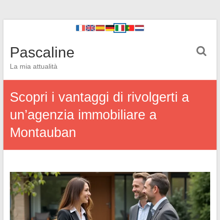
Pascaline
La mia attualità
Scopri i vantaggi di rivolgerti a
un’agenzia immobiliare a
Montauban