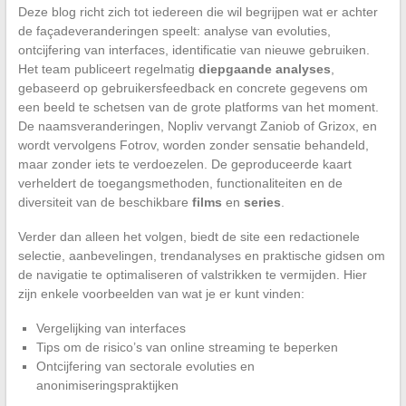
Deze blog richt zich tot iedereen die wil begrijpen wat er achter
de façadeveranderingen speelt: analyse van evoluties,
ontcijfering van interfaces, identificatie van nieuwe gebruiken.
Het team publiceert regelmatig
diepgaande analyses
,
gebaseerd op gebruikersfeedback en concrete gegevens om
een beeld te schetsen van de grote platforms van het moment.
De naamsveranderingen, Nopliv vervangt Zaniob of Grizox, en
wordt vervolgens Fotrov, worden zonder sensatie behandeld,
maar zonder iets te verdoezelen. De geproduceerde kaart
verheldert de toegangsmethoden, functionaliteiten en de
diversiteit van de beschikbare
films
en
series
.
Verder dan alleen het volgen, biedt de site een redactionele
selectie, aanbevelingen, trendanalyses en praktische gidsen om
de navigatie te optimaliseren of valstrikken te vermijden. Hier
zijn enkele voorbeelden van wat je er kunt vinden:
Vergelijking van interfaces
Tips om de risico’s van online streaming te beperken
Ontcijfering van sectorale evoluties en
anonimiseringspraktijken