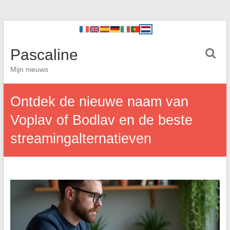
Pascaline
Mijn nieuws
Ontdek de nieuwe naam van
Voplav of Bodlav en de beste
streamingalternatieven