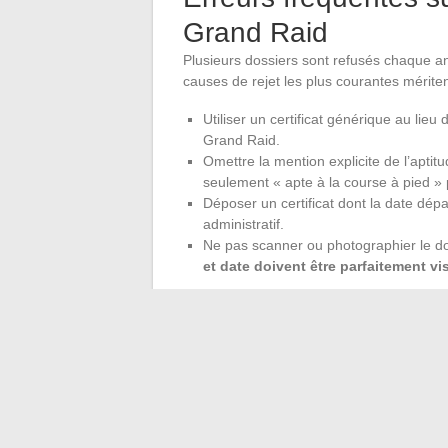
Grand Raid
Plusieurs dossiers sont refusés chaque an
causes de rejet les plus courantes mérit
Utiliser un certificat générique au lieu
Grand Raid.
Omettre la mention explicite de l’aptitu
seulement « apte à la course à pied » p
Déposer un certificat dont la date dép
administratif.
Ne pas scanner ou photographier le do
et date doivent être parfaitement vi
La numérisation du certificat se fait via 
fichier flou, tronqué ou en basse résolu
temps.
Le certificat médical pour la Diagonale de
La combinaison d’un formulaire spécifique
de validité stricte en fait l’un des points d