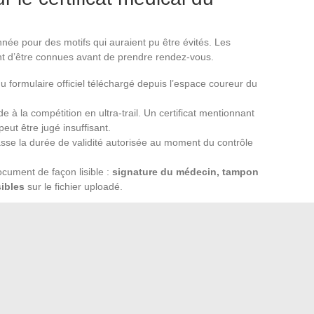
née pour des motifs qui auraient pu être évités. Les
ent d’être connues avant de prendre rendez-vous.
 du formulaire officiel téléchargé depuis l’espace coureur du
de à la compétition en ultra-trail. Un certificat mentionnant
eut être jugé insuffisant.
asse la durée de validité autorisée au moment du contrôle
cument de façon lisible :
signature du médecin, tampon
sibles
sur le fichier uploadé.
l’espace personnel du coureur sur le site du Grand Raid. Un
tion entraîne une demande de renvoi qui consomme du
s Fous n’est pas une formalité à traiter au dernier moment.
, d’examens potentiellement longs à obtenir et d’une date
u dossier d’inscription où
l’anticipation fait la différence