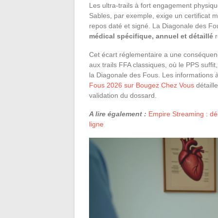
Les ultra-trails à fort engagement physiq
Sables, par exemple, exige un certificat
repos daté et signé. La Diagonale des Fou
médical spécifique, annuel et détaillé
r
Cet écart réglementaire a une conséquenc
aux trails FFA classiques, où le PPS suff
la Diagonale des Fous. Les informations à
Fous 2026 sur Bougez Chez Vous
détaill
validation du dossard.
A lire également :
Empire Streaming : déc
ligne