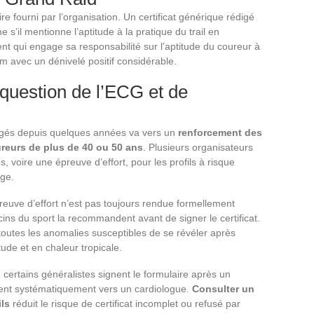
aire fourni par l’organisation. Un certificat générique rédigé
s’il mentionne l’aptitude à la pratique du trail en
t qui engage sa responsabilité sur l’aptitude du coureur à
m avec un dénivelé positif considérable.
a question de l’ECG et de
agés depuis quelques années va vers un
renforcement des
reurs de plus de 40 ou 50 ans
. Plusieurs organisateurs
voire une épreuve d’effort, pour les profils à risque
âge.
euve d’effort n’est pas toujours rendue formellement
ns du sport la recommandent avant de signer le certificat.
utes les anomalies susceptibles de se révéler après
tude et en chaleur tropicale.
: certains généralistes signent le formulaire après un
tent systématiquement vers un cardiologue.
Consulter un
ils
réduit le risque de certificat incomplet ou refusé par