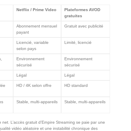
Netflix / Prime Video
Plateformes AVOD
gratuites
Abonnement mensuel
Gratuit avec publicité
payant
Licencié, variable
Limité, licencié
selon pays
s,
Environnement
Environnement
sécurisé
sécurisé
Légal
Légal
dée
HD / 4K selon offre
HD standard
es
Stable, multi-appareils
Stable, multi-appareils
 net. L’accès gratuit d’Empire Streaming se paie par une
qualité vidéo aléatoire et une instabilité chronique des