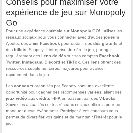
Conseils pour maximiser votre
expérience de jeu sur Monopoly
Go
Pour une expérience optimale sur
Monopoly GO!
, utilisez les
réseaux sociaux pour vous connecter avec d’autres
joueurs
.
Ajoutez des
amis Facebook
pour obtenir des
dés gratuits
et
des
billets
. Scopely, l’entreprise derrière le jeu, partage
régulièrement des
liens de dés
sur ses comptes
Facebook
,
Twitter
,
Instagram
,
Discord
et
TikTok
. Ces liens offrent des
ressources supplémentaires, majeures pour avancer
rapidement dans le jeu.
Les
concours
organisés par Scopely sont une excellente
opportunité pour gagner des récompenses variées, allant des
jeux vidéo
aux
crédits FIFA
en passant par des
V-bucks
.
Suivez les actualités sur les réseaux sociaux officiels pour ne
manquer aucun événement. Participer à ces concours vous
permet de diversifier vos gains et de maintenir l’intérêt pour le
jeu.