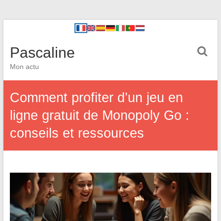
Pascaline
Mon actu
Comment profiter d’un jeu en
ligne gratuit de Monopoly Go :
conseils et ressources