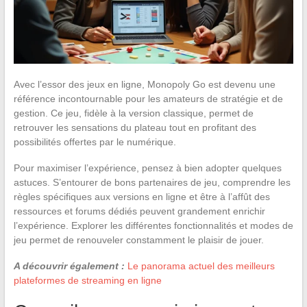
Avec l’essor des jeux en ligne, Monopoly Go est devenu une
référence incontournable pour les amateurs de stratégie et de
gestion. Ce jeu, fidèle à la version classique, permet de
retrouver les sensations du plateau tout en profitant des
possibilités offertes par le numérique.
Pour maximiser l’expérience, pensez à bien adopter quelques
astuces. S’entourer de bons partenaires de jeu, comprendre les
règles spécifiques aux versions en ligne et être à l’affût des
ressources et forums dédiés peuvent grandement enrichir
l’expérience. Explorer les différentes fonctionnalités et modes de
jeu permet de renouveler constamment le plaisir de jouer.
A découvrir également :
Le panorama actuel des meilleurs
plateformes de streaming en ligne