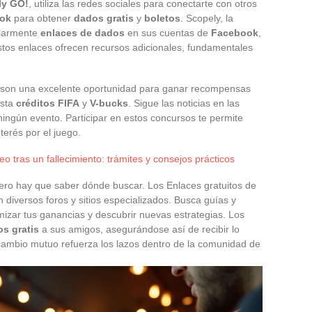
y GO!
, utiliza las redes sociales para conectarte con otros
ook
para obtener
dados gratis
y
boletos
. Scopely, la
ularmente
enlaces de dados
en sus cuentas de
Facebook
,
stos enlaces ofrecen recursos adicionales, fundamentales
 son una excelente oportunidad para ganar recompensas
sta
créditos FIFA
y
V-bucks
. Sigue las noticias en las
 ningún evento. Participar en estos concursos te permite
terés por el juego.
o tras un fallecimiento: trámites y consejos prácticos
ero hay que saber dónde buscar. Los Enlaces gratuitos de
diversos foros y sitios especializados. Busca guías y
izar tus ganancias y descubrir nuevas estrategias. Los
s gratis
a sus amigos, asegurándose así de recibir lo
cambio mutuo refuerza los lazos dentro de la comunidad de