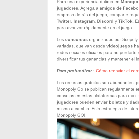
Para una experiencia óptima en
Monopol
jugadores
. Agrega a
amigos de Faceb
empresa detrás del juego, comparte reg
Twitter
,
Instagram
,
Discord
y
TikTok
. E
para avanzar rápidamente en el juego.
Los
concursos
organizados por Scopely
variadas, que van desde
videojuegos
ha
redes sociales oficiales para no perderte
diversificar tus ganancias y mantener el in
Para profundizar :
Cómo reenviar el corre
Los recursos gratuitos son abundantes, p
Monopoly Go se publican regularmente en 
consejos en estas plataformas para maxim
jugadores
pueden enviar
boletos
y
dado
mismo a cambio. Esta estrategia de inter
Monopoly GO!.