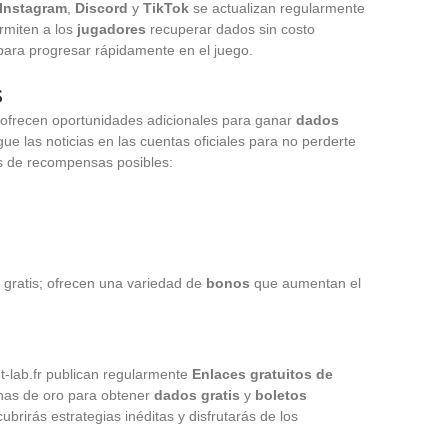
Instagram
,
Discord
y
TikTok
se actualizan regularmente
rmiten a los
jugadores
recuperar dados sin costo
 para progresar rápidamente en el juego.
s
ofrecen oportunidades adicionales para ganar
dados
ue las noticias en las cuentas oficiales para no perderte
s de recompensas posibles:
 gratis; ofrecen una variedad de
bonos
que aumentan el
t-lab.fr publican regularmente
Enlaces gratuitos de
inas de oro para obtener
dados gratis
y
boletos
ubrirás estrategias inéditas y disfrutarás de los