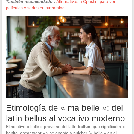
También recomendado :
Alternativas a Cpasfini para ver
películas y series en streaming
Etimología de « ma belle »: del
latín bellus al vocativo moderno
El adjetivo « belle » proviene del latín
bellus
, que significaba «
bonito, encantador » y se oponía a pulcher (« bello » en el