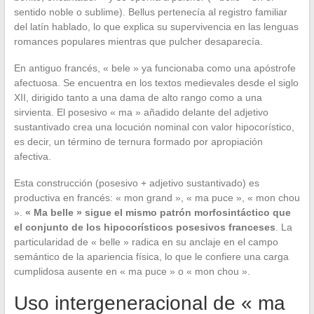
sentido noble o sublime). Bellus pertenecía al registro familiar
del latín hablado, lo que explica su supervivencia en las lenguas
romances populares mientras que pulcher desaparecía.
En antiguo francés, « bele » ya funcionaba como una apóstrofe
afectuosa. Se encuentra en los textos medievales desde el siglo
XII, dirigido tanto a una dama de alto rango como a una
sirvienta. El posesivo « ma » añadido delante del adjetivo
sustantivado crea una locución nominal con valor hipocorístico,
es decir, un término de ternura formado por apropiación
afectiva.
Esta construcción (posesivo + adjetivo sustantivado) es
productiva en francés: « mon grand », « ma puce », « mon chou
».
« Ma belle » sigue el mismo patrón morfosintáctico que
el conjunto de los hipocorísticos posesivos franceses
. La
particularidad de « belle » radica en su anclaje en el campo
semántico de la apariencia física, lo que le confiere una carga
cumplidosa ausente en « ma puce » o « mon chou ».
Uso intergeneracional de « ma