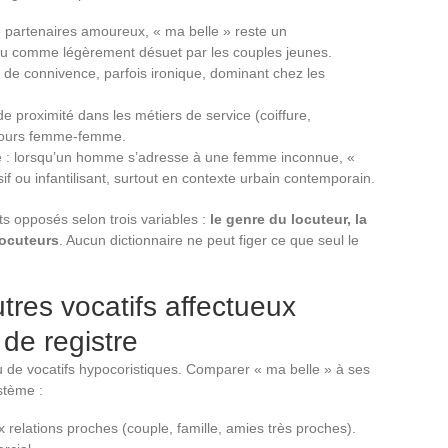
e partenaires amoureux, « ma belle » reste un
rçu comme légèrement désuet par les couples jeunes.
 de connivence, parfois ironique, dominant chez les
e proximité dans les métiers de service (coiffure,
oujours femme-femme.
e : lorsqu’un homme s’adresse à une femme inconnue, «
f ou infantilisant, surtout en contexte urbain contemporain.
 opposés selon trois variables :
le genre du locuteur, la
locuteurs
. Aucun dictionnaire ne peut figer ce que seul le
utres vocatifs affectueux
 de registre
u de vocatifs hypocoristiques. Comparer « ma belle » à ses
stème :
x relations proches (couple, famille, amies très proches).