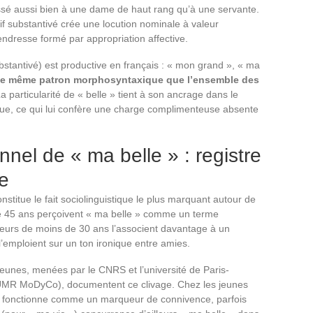
essé aussi bien à une dame de haut rang qu’à une servante.
if substantivé crée une locution nominale à valeur
endresse formé par appropriation affective.
ubstantivé) est productive en français : « mon grand », « ma
t le même patron morphosyntaxique que l’ensemble des
La particularité de « belle » tient à son ancrage dans le
e, ce qui lui confère une charge complimenteuse absente
nel de « ma belle » : registre
ue
nstitue le fait sociolinguistique le plus marquant autour de
de 45 ans perçoivent « ma belle » comme un terme
eurs de moins de 30 ans l’associent davantage à un
 l’emploient sur un ton ironique entre amies.
jeunes, menées par le CNRS et l’université de Paris-
 UMR MoDyCo), documentent ce clivage. Chez les jeunes
es fonctionne comme un marqueur de connivence, parfois