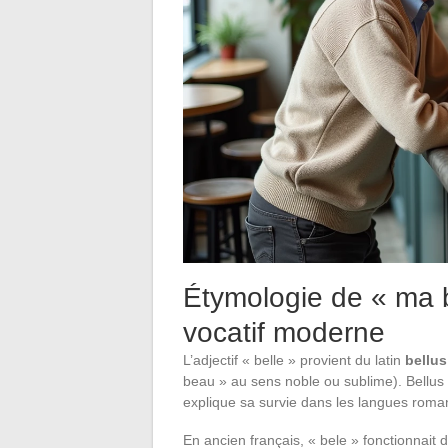
Étymologie de « ma be
vocatif moderne
L’adjectif « belle » provient du latin
bellus
beau » au sens noble ou sublime). Bellus ap
explique sa survie dans les langues roman
En ancien français, « bele » fonctionnait