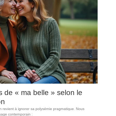
 de « ma belle » selon le
on
on revient à ignorer sa polysémie pragmatique. Nous
usage contemporain :