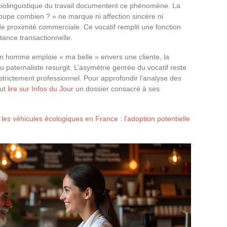
iolinguistique du travail documentent ce phénomène. La
 coupe combien ? » ne marque ni affection sincère ni
de proximité commerciale. Ce vocatif remplit une fonction
istance transactionnelle.
 homme emploie « ma belle » envers une cliente, la
 paternaliste resurgit. L’asymétrie genrée du vocatif reste
trictement professionnel. Pour approfondir l’analyse des
eut
lire sur Infos du Jour
un dossier consacré à ses
les véhicules écologiques en France : l'adoption potentielle