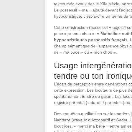
textes médiévaux dès le XIIe siècle, adr
Le possessif « ma » ajouté devant l’adject
hypocoristique, c’est-à-dire un terme de t
Cette construction (possessif + adjectif s
puce », « mon chou ».
« Ma belle » sui
hypocoristiques possessifs français
. 
champ sémantique de l’apparence physiqu
de « ma puce » ou « mon chou ».
Usage intergénération
tendre ou ton ironiq
L’écart de perception entre générations co
cette expression. Les locuteurs de plus 
spontanément tendre ou galant. Les locut
registre parental (« daron / parents ») ou
Des enquêtes qualitatives sur les parlers 
Nanterre (travaux d’Azzopardi et Gadet,
locutrices, « merci ma belle » entre ami