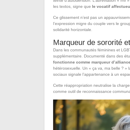
teinté d’autodérision. L’abréviation « mv 
les textos, signe que
le vocatif affectue
Ce glissement n’est pas un appauvrisseme
l’expression migre du couple vers le group
solidarité horizontale.
Marqueur de sororité e
Dans les communautés féminines et LGBT
supplémentaire. Documenté dans des étude
fonctionne comme marqueur d’alliance 
hétérosexuelle. Un « ça va, ma belle ? » 
sociaux signale l’appartenance à un espa
Cette réappropriation neutralise la charge
comme outil de reconnaissance communa