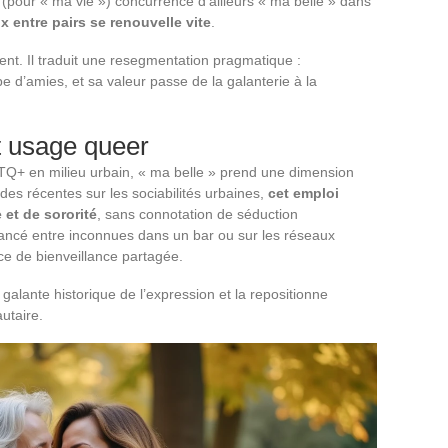
» (pour « ma vie ») concurrence d’ailleurs « ma belle » dans
ux entre pairs se renouvelle vite
.
nt. Il traduit une resegmentation pragmatique :
e d’amies, et sa valeur passe de la galanterie à la
t usage queer
Q+ en milieu urbain, « ma belle » prend une dimension
s récentes sur les sociabilités urbaines,
cet emploi
et de sororité
, sans connotation de séduction
lancé entre inconnues dans un bar ou sur les réseaux
ce de bienveillance partagée.
 galante historique de l’expression et la repositionne
utaire.