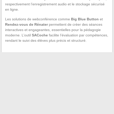
respectivement l’enregistrement audio et le stockage sécurisé
en ligne.
Les solutions de webconférence comme
Big Blue Button
et
Rendez-vous de Rénater
permettent de créer des séances
interactives et engageantes, essentielles pour la pédagogie
moderne. L’outil
SACoche
facilite l’évaluation par compétences,
rendant le suivi des élèves plus précis et structuré.
←
Comment optimiser l’isolation de votre mur en parpaing ?
Les avantages des offres spéciales pour les seniors dans les
transports
→
Recherche