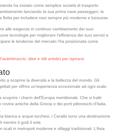
’azienda ha iniziato come semplice società di trasporto
cambiamento lanciando la sua prima nave passeggeri, la
sua flotta per includere navi sempre più moderne e lussuose.
si alle esigenze in continuo cambiamento dei suoi
e tecnologie per migliorare l’efficienza dei suoi servizi e
icipare le tendenze del mercato l’ha posizionata come
vambraccio: idee e stili artistici per ispirarsi
ato
vito a scoprire la diversità e la bellezza del mondo. Gli
ettati per offrire un’esperienza eccezionale ad ogni scalo.
 scoprire i charm dell’Europa meridionale. Che si tratti
rovine antiche della Grecia o dei porti pittoreschi d’Italia,
.
ia bianca e acque turchesi, i Caraibi sono una destinazione
li mentre ti godi il sole.
 scali in metropoli moderne e villaggi tradizionali. L’Asia