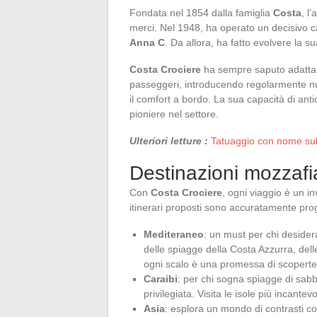
Fondata nel 1854 dalla famiglia
Costa
, l
merci. Nel 1948, ha operato un decisivo 
Anna C
. Da allora, ha fatto evolvere la 
Costa Crociere
ha sempre saputo adattar
passeggeri, introducendo regolarmente nuov
il comfort a bordo. La sua capacità di ant
pioniere nel settore.
Ulteriori letture :
Tatuaggio con nome sull'a
Destinazioni mozzafi
Con
Costa Crociere
, ogni viaggio è un in
itinerari proposti sono accuratamente prog
Mediteraneo
: un must per chi desidera
delle spiagge della Costa Azzurra, delle 
ogni scalo è una promessa di scoperte
Caraibi
: per chi sogna spiagge di sabb
privilegiata. Visita le isole più incantevo
Asia
: esplora un mondo di contrasti con