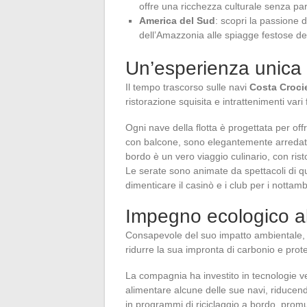
offre una ricchezza culturale senza par
America del Sud
: scopri la passione 
dell’Amazzonia alle spiagge festose del
Un’esperienza unica
Il tempo trascorso sulle navi
Costa Croci
ristorazione squisita e intrattenimenti var
Ogni nave della flotta è progettata per off
con balcone, sono elegantemente arredate
bordo è un vero viaggio culinario, con ris
Le serate sono animate da spettacoli di qu
dimenticare il casinò e i club per i nottamb
Impegno ecologico al 
Consapevole del suo impatto ambientale
ridurre la sua impronta di carbonio e prot
La compagnia ha investito in tecnologie ve
alimentare alcune delle sue navi, riducen
in programmi di riciclaggio a bordo, promu