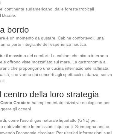
i.
del continente sudamericano, dalle foreste tropicali
 Brasile.
 a bordo
ere
è un momento da gustare. Cabine confortevoli, una
i fanno parte integrante dell’esperienza nautica.
rire il massimo del comfort. Le cabine, che siano interne o
 e offrono viste mozzafiato sul mare. La gastronomia a
toranti che propongono una cucina internazionale raffinata.
alità, che vanno dai concerti agli spettacoli di danza, senza
uli.
centro della loro strategia
,
Costa Crociere
ha implementato iniziative ecologiche per
eggere gli oceani.
rdi, come l’uso di gas naturale liquefatto (GNL) per
do notevolmente le emissioni inquinanti. Si impegna anche
ovendo l’economia circolare. Per ulteriori informazioni sugli