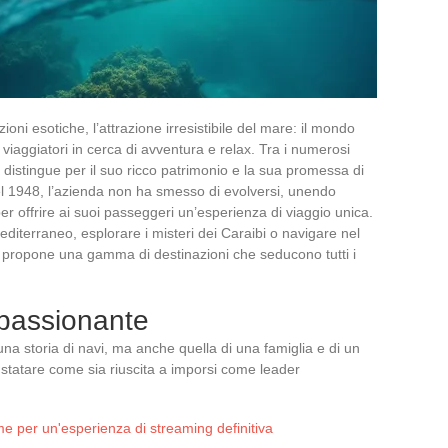
oni esotiche, l’attrazione irresistibile del mare: il mondo
viaggiatori in cerca di avventura e relax. Tra i numerosi
 distingue per il suo ricco patrimonio e la sua promessa di
nel 1948, l’azienda non ha smesso di evolversi, unendo
er offrire ai suoi passeggeri un’esperienza di viaggio unica.
Mediterraneo, esplorare i misteri dei Caraibi o navigare nel
e propone una gamma di destinazioni che seducono tutti i
ppassionante
na storia di navi, ma anche quella di una famiglia e di un
nstatare come sia riuscita a imporsi come leader
rme per un'esperienza di streaming definitiva