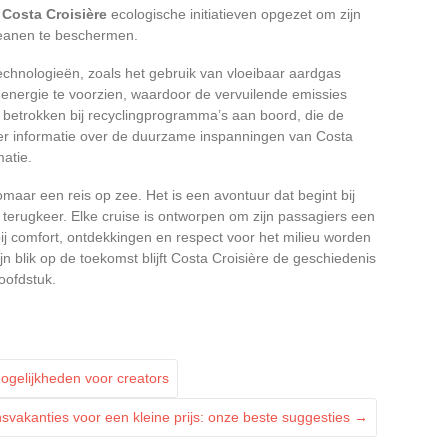
t
Costa Croisière
ecologische initiatieven opgezet om zijn
ceanen te beschermen.
technologieën, zoals het gebruik van vloeibaar aardgas
nergie te voorzien, waardoor de vervuilende emissies
k betrokken bij recyclingprogramma’s aan boord, die de
er informatie over de duurzame inspanningen van Costa
matie.
omaar een reis op zee. Het is een avontuur dat begint bij
 terugkeer. Elke cruise is ontworpen om zijn passagiers een
j comfort, ontdekkingen en respect voor het milieu worden
jn blik op de toekomst blijft Costa Croisière de geschiedenis
hoofdstuk.
gelijkheden voor creators
svakanties voor een kleine prijs: onze beste suggesties
→