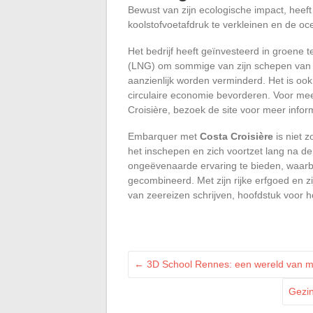
Bewust van zijn ecologische impact, heef
koolstofvoetafdruk te verkleinen en de o
Het bedrijf heeft geïnvesteerd in groene 
(LNG) om sommige van zijn schepen van e
aanzienlijk worden verminderd. Het is oo
circulaire economie bevorderen. Voor me
Croisière, bezoek de site voor meer infor
Embarquer met
Costa Croisière
is niet z
het inschepen en zich voortzet lang na de
ongeëvenaarde ervaring te bieden, waarbi
gecombineerd. Met zijn rijke erfgoed en zi
van zeereizen schrijven, hoofdstuk voor 
←
3D School Rennes: een wereld van mo
Gezin