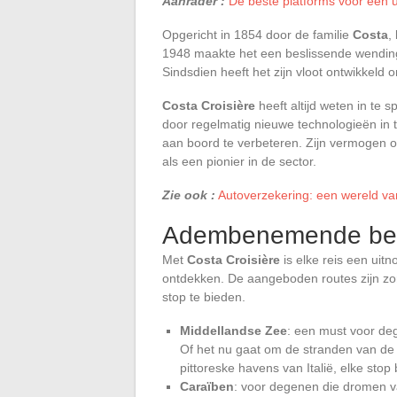
Aanrader :
De beste platforms voor een 
Opgericht in 1854 door de familie
Costa
,
1948 maakte het een beslissende wending
Sindsdien heeft het zijn vloot ontwikkel
Costa Croisière
heeft altijd weten in te 
door regelmatig nieuwe technologieën in t
aan boord te verbeteren. Zijn vermogen o
als een pionier in de sector.
Zie ook :
Autoverzekering: een wereld van
Adembenemende be
Met
Costa Croisière
is elke reis een uit
ontdekken. De aangeboden routes zijn zor
stop te bieden.
Middellandse Zee
: een must voor de
Of het nu gaat om de stranden van de 
pittoreske havens van Italië, elke stop
Caraïben
: voor degenen die dromen va