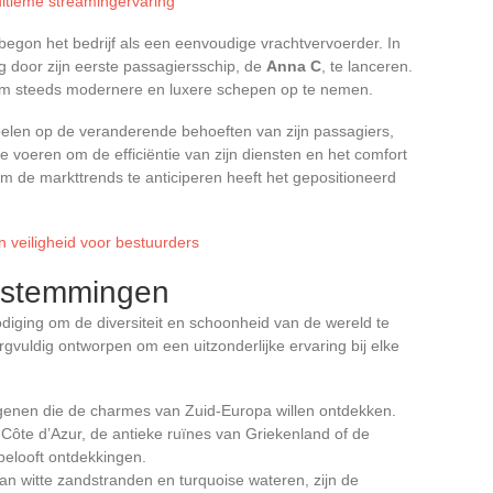
ultieme streamingervaring
 begon het bedrijf als een eenvoudige vrachtvervoerder. In
 door zijn eerste passagiersschip, de
Anna C
, te lanceren.
d om steeds modernere en luxere schepen op te nemen.
spelen op de veranderende behoeften van zijn passagiers,
e voeren om de efficiëntie van zijn diensten en het comfort
m de markttrends te anticiperen heeft het gepositioneerd
 veiligheid voor bestuurders
stemmingen
nodiging om de diversiteit en schoonheid van de wereld te
gvuldig ontworpen om een uitzonderlijke ervaring bij elke
genen die de charmes van Zuid-Europa willen ontdekken.
Côte d’Azur, de antieke ruïnes van Griekenland of de
 belooft ontdekkingen.
n witte zandstranden en turquoise wateren, zijn de