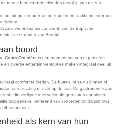
e meest betoverende eilanden terwijl je van de zon
n met stops in moderne metropolen en traditionele dorpen.
e rijkdom.
het Zuid-Amerikaanse continent, van de tropische
stelijke stranden van Brazilië.
 aan boord
van
Costa Croisière
is een moment om van te genieten.
e en diverse entertainmentopties maken integraal deel uit
ximaal comfort te bieden. De hutten, of ze nu binnen of
 bieden een prachtig uitzicht op de zee. De gastronomie aan
aurants die verfijnde internationale gerechten aanbieden.
iteitsoptredens, variërend van concerten tot dansshows,
chtbrakers niet.
enheid als kern van hun