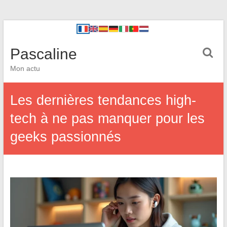
Pascaline
Mon actu
Les dernières tendances high-
tech à ne pas manquer pour les
geeks passionnés