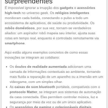
surpreendentes
É impossível ignorar a irrupção dos
gadgets
e
acessórios
high-tech
no universo geek. Os
relógios inteligentes
monitoram cada batida, conectando o pulso a todo um
ecossistema de aplicativos, de saúde ou produtividade. Os
robôs domésticos
, por sua vez, tornam-se verdadeiros
aliados: um aspirador robô mapeia seu interior, ajusta suas
rotas em tempo real, enquanto é controlado remotamente via
smartphone
.
Aqui estão alguns exemplos concretos de como essas
inovações se integram ao cotidiano:
Os
óculos de realidade aumentada
adicionam uma
camada de informações contextuais ao ambiente, tornando
mais fluida a reparação de um aparelho ou a imersão em um
videogame, com um simples olhar.
As
caixas de som bluetooth
portáteis, compatíveis com o
protocolo Matter
, se integram aos sistemas de automação
da casa conectada. Elas permitem controlar música, luz e
segurança por meio da voz ou de um único aplicativo.
Os
acessórios de gaming
e
colecionáveis digitais