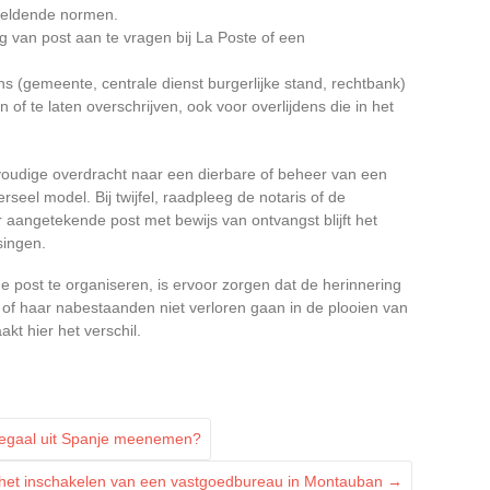
geldende normen.
 van post aan te vragen bij La Poste of een
s (gemeente, centrale dienst burgerlijke stand, rechtbank)
 of te laten overschrijven, ook voor overlijdens die in het
nvoudige overdracht naar een dierbare of beheer van een
seel model. Bij twijfel, raadpleeg de notaris of de
 aangetekende post met bewijs van ontvangst blijft het
ingen.
 post te organiseren, is ervoor zorgen dat de herinnering
 of haar nabestaanden niet verloren gaan in de plooien van
t hier het verschil.
egaal uit Spanje meenemen?
 het inschakelen van een vastgoedbureau in Montauban
→