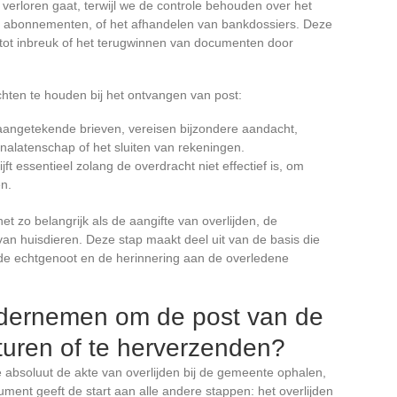
verloren gaat, terwijl we de controle behouden over het
n abonnementen, of het afhandelen van bankdossiers. Deze
tot inbreuk of het terugwinnen van documenten door
hten te houden bij het ontvangen van post:
aangetekende brieven, vereisen bijzondere aandacht,
nalatenschap of het sluiten van rekeningen.
ft essentieel zolang de overdracht niet effectief is, om
n.
et zo belangrijk als de aangifte van overlijden, de
 van huisdieren. Deze stap maakt deel uit van de basis die
nde echtgenoot en de herinnering aan de overledene
ndernemen om de post van de
turen of te herverzenden?
je absoluut de akte van overlijden bij de gemeente ophalen,
ument geeft de start aan alle andere stappen: het overlijden