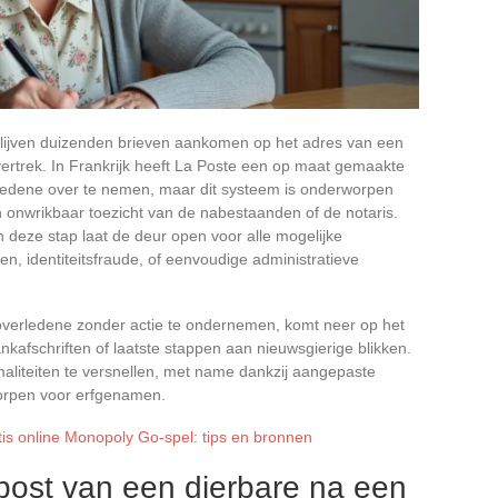
 blijven duizenden brieven aankomen op het adres van een
vertrek. In Frankrijk heeft La Poste een op maat gemaakte
ledene over te nemen, maar dit systeem is onderworpen
en onwrikbaar toezicht van de nabestaanden of de notaris.
n deze stap laat de deur open voor alle mogelijke
, identiteitsfraude, of eenvoudige administratieve
overledene zonder actie te ondernemen, komt neer op het
bankafschriften of laatste stappen aan nieuwsgierige blikken.
aliteiten te versnellen, met name dankzij aangepaste
worpen voor erfgenamen.
tis online Monopoly Go-spel: tips en bronnen
post van een dierbare na een