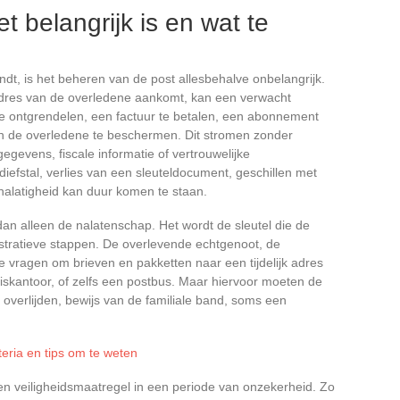
t belangrijk is en wat te
ndt, is het beheren van de post allesbehalve onbelangrijk.
 adres van de overledene aankomt, kan een verwacht
 ontgrendelen, een factuur te betalen, een abonnement
an de overledene te beschermen. Dit stromen zonder
kgegevens, fiscale informatie of vertrouwelijke
diefstal, verlies van een sleuteldocument, geschillen met
nalatigheid kan duur komen te staan.
an alleen de nalatenschap. Het wordt de sleutel die de
istratieve stappen. De overlevende echtgenoot, de
 vragen om brieven en pakketten naar een tijdelijk adres
riskantoor, of zelfs een postbus. Maar hiervoor moeten de
 overlijden, bewijs van de familiale band, soms een
iteria en tips om te weten
een veiligheidsmaatregel in een periode van onzekerheid. Zo