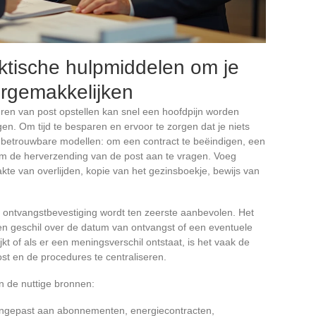
ktische hulpmiddelen om je
ergemakkelijken
uren van post opstellen kan snel een hoofdpijn worden
gen. Om tijd te besparen en ervoor te zorgen dat je niets
p betrouwbare modellen: om een contract te beëindigen, een
f om de herverzending van de post aan te vragen. Voeg
kte van overlijden, kopie van het gezinsboekje, bewijs van
 ontvangstbevestiging wordt ten zeerste aanbevolen. Het
n geschil over de datum van ontvangst of een eventuele
jkt of als er een meningsverschil ontstaat, is het vaak de
ost en de procedures te centraliseren.
jn de nuttige bronnen:
angepast aan abonnementen, energiecontracten,