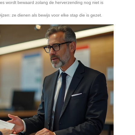
res wordt bewaard zolang de herverzending nog niet is
jzen: ze dienen als bewijs voor elke stap die is gezet.