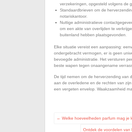
verzekeringen, opgesteld volgens de 
Standaardbrieven om de herverzending
notariskantoor.
Nuttige administratieve contactgegeven
om een akte van overlijden te verkrijgen
buitenland hebben plaatsgevonden.
Elke situatie vereist een aanpassing: ee
ondergebracht vermogen, er is geen univer
bevoegde administratie. Het versturen per
beste wapen tegen onaangename verrass
De tijd nemen om de herverzending van de
aan de overledene en de rechten van zijn
een vergeten envelop. Waakzaamheid maak
←
Welke hoeveelheden parfum mag je l
Ontdek de voordelen van