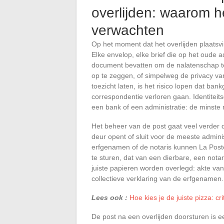
overlijden: waarom he
verwachten
Op het moment dat het overlijden plaatsvi
Elke envelop, elke brief die op het oude
document bevatten om de nalatenschap te
op te zeggen, of simpelweg de privacy v
toezicht laten, is het risico lopen dat ban
correspondentie verloren gaan. Identiteits
een bank of een administratie: de minste 
Het beheer van de post gaat veel verder d
deur opent of sluit voor de meeste admin
erfgenamen of de notaris kunnen La Poste
te sturen, dat van een dierbare, een nota
juiste papieren worden overlegd: akte van
collectieve verklaring van de erfgenamen.
Lees ook :
Hoe kies je de juiste pizza: cr
De post na een overlijden doorsturen is 