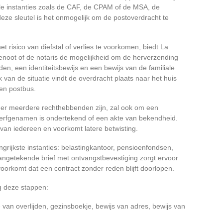
ale instanties zoals de CAF, de CPAM of de MSA, de
deze sleutel is het onmogelijk om de postoverdracht te
risico van diefstal of verlies te voorkomen, biedt La
noot of de notaris de mogelijkheid om de herverzending
den, een identiteitsbewijs en een bewijs van de familiale
van de situatie vindt de overdracht plaats naar het huis
een postbus.
er meerdere rechthebbenden zijn, zal ook om een
 erfgenamen is ondertekend of een akte van bekendheid.
van iedereen en voorkomt latere betwisting.
rijkste instanties: belastingkantoor, pensioenfondsen,
angetekende brief met ontvangstbevestiging zorgt ervoor
voorkomt dat een contract zonder reden blijft doorlopen.
lg deze stappen:
van overlijden, gezinsboekje, bewijs van adres, bewijs van