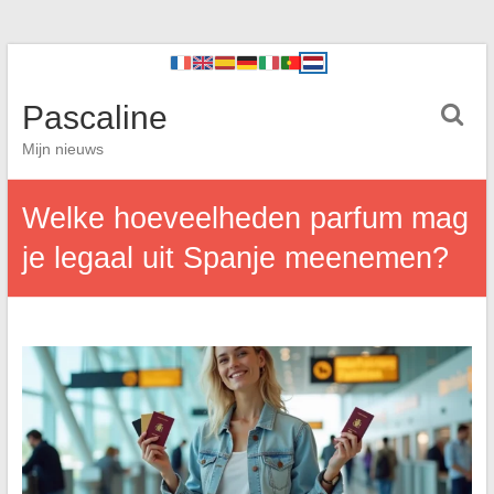
Pascaline
Mijn nieuws
Welke hoeveelheden parfum mag
je legaal uit Spanje meenemen?