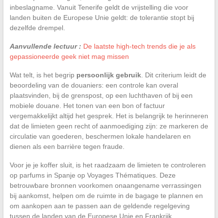
inbeslagname. Vanuit Tenerife geldt de vrijstelling die voor
landen buiten de Europese Unie geldt: de tolerantie stopt bij
dezelfde drempel.
Aanvullende lectuur :
De laatste high-tech trends die je als
gepassioneerde geek niet mag missen
Wat telt, is het begrip
persoonlijk gebruik
. Dit criterium leidt de
beoordeling van de douaniers: een controle kan overal
plaatsvinden, bij de grenspost, op een luchthaven of bij een
mobiele douane. Het tonen van een bon of factuur
vergemakkelijkt altijd het gesprek. Het is belangrijk te herinneren
dat de limieten geen recht of aanmoediging zijn: ze markeren de
circulatie van goederen, beschermen lokale handelaren en
dienen als een barrière tegen fraude.
Voor je je koffer sluit, is het raadzaam de limieten te controleren
op parfums in Spanje op Voyages Thématiques. Deze
betrouwbare bronnen voorkomen onaangename verrassingen
bij aankomst, helpen om de ruimte in de bagage te plannen en
om aankopen aan te passen aan de geldende regelgeving
tussen de landen van de Europese Unie en Frankrijk.