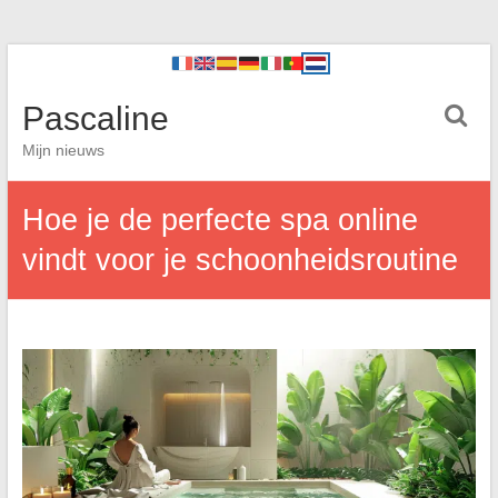
Pascaline
Mijn nieuws
Hoe je de perfecte spa online
vindt voor je schoonheidsroutine