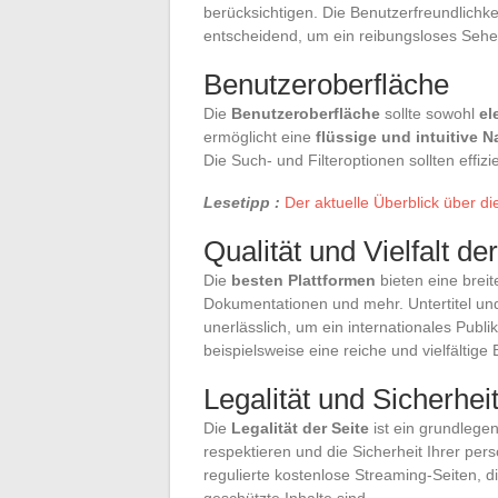
berücksichtigen. Die Benutzerfreundlichkeit
entscheidend, um ein reibungsloses Seher
Benutzeroberfläche
Die
Benutzeroberfläche
sollte sowohl
el
ermöglicht eine
flüssige und intuitive N
Die Such- und Filteroptionen sollten effizi
Lesetipp :
Der aktuelle Überblick über d
Qualität und Vielfalt der
Die
besten Plattformen
bieten eine breit
Dokumentationen und mehr. Untertitel un
unerlässlich, um ein internationales Publi
beispielsweise eine reiche und vielfältige
Legalität und Sicherhei
Die
Legalität der Seite
ist ein grundlege
respektieren und die Sicherheit Ihrer per
regulierte kostenlose Streaming-Seiten, d
geschützte Inhalte sind.