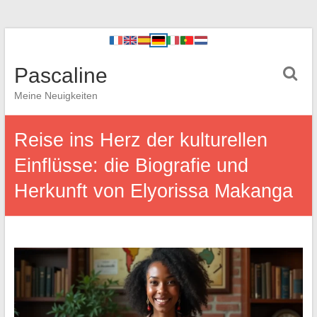
Pascaline
Meine Neuigkeiten
Reise ins Herz der kulturellen
Einflüsse: die Biografie und
Herkunft von Elyorissa Makanga