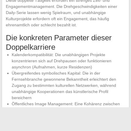
Diese doppelte Tätigkeit erfordert ein strenges Zeit- und
Engagementmanagement. Die Drehgeschwindigkeiten einer
Daily-Serie lassen wenig Spielraum, und unabhängige
Kulturprojekte erfordern oft ein Engagement, das häufig
ehrenamtlich oder schlecht bezahlt ist.
Die konkreten Parameter dieser
Doppelkarriere
Kalenderkompatibilität: Die unabhängigen Projekte
konzentrieren sich auf Drehpausen oder funktionieren
asynchron (Aufnahmen, kurze Residenzen)
Übergreifendes symbolisches Kapital: Die in der
Fernsehbranche gewonnene Bekanntheit erleichtert den
Zugang zu bestimmten kulturellen Netzwerken, während
unabhängige Kooperationen das künstlerische Profil
bereichern
Öffentliches Image Management: Eine Kohärenz zwischen
einer Figur aus einer Mainstream-Serie und engagierten
Kulturprojekten aufrechtzuerhalten, erfordert eine sorgfältig
kommunizierte Positionierung