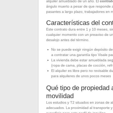
alquiler amueblado de un año. El
contrat
ángulo muerto a pesar de que responde a
pasantes a largo plazo, trabajadores en m
Características del con
Este contrato dura entre 1 y 10 meses, sin
cualquier momento con un preaviso de un
desalojo antes del término.
No se puede exigir ningún depósito de 
a contratar una garantía tipo Visale pa
La vivienda debe estar amueblada segú
(ropa de cama, placas de cocción, refri
El alquiler es libre pero no revisable d
para alquileres de unos pocos meses
Qué tipo de propiedad a
movilidad
Los estudios y T2 situados en zonas de al
adecuados. La proximidad al transporte y 
superficie para este perfil de inquilino.