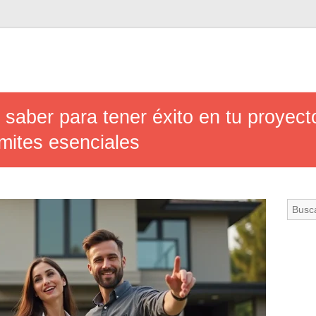
saber para tener éxito en tu proyecto
ámites esenciales