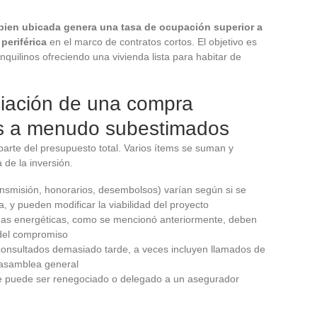
bien ubicada genera una tasa de ocupación superior a
periférica
en el marco de contratos cortos. El objetivo es
inquilinos ofreciendo una vivienda lista para habitar de
ciación de una compra
ems a menudo subestimados
parte del presupuesto total. Varios ítems se suman y
 de la inversión.
ansmisión, honorarios, desembolsos) varían según si se
, y pueden modificar la viabilidad del proyecto
mas energéticas, como se mencionó anteriormente, deben
 del compromiso
onsultados demasiado tarde, a veces incluyen llamados de
 asamblea general
que puede ser renegociado o delegado a un asegurador