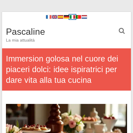
Pascaline
La mia attualità
Immersion golosa nel cuore dei
piaceri dolci: idee ispiratrici per
dare vita alla tua cucina