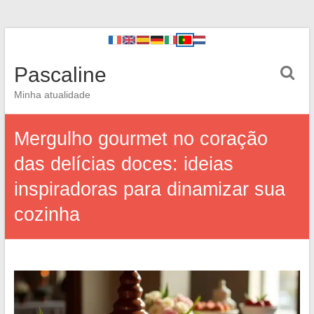
Pascaline
Minha atualidade
Mergulho gourmet no coração
das delícias doces: ideias
inspiradoras para dinamizar sua
cozinha