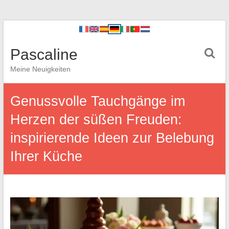
Pascaline
Meine Neuigkeiten
Genussvolle Tauchgänge im
Herzen der süßen Freuden:
inspirierende Ideen zur Belebung
Ihrer Küche