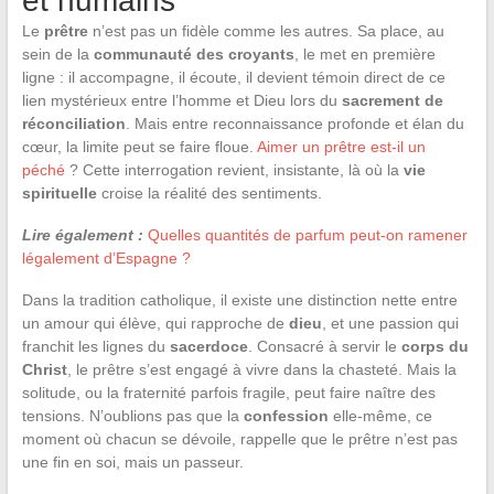
et humains
Le
prêtre
n’est pas un fidèle comme les autres. Sa place, au
sein de la
communauté des croyants
, le met en première
ligne : il accompagne, il écoute, il devient témoin direct de ce
lien mystérieux entre l’homme et Dieu lors du
sacrement de
réconciliation
. Mais entre reconnaissance profonde et élan du
cœur, la limite peut se faire floue.
Aimer un prêtre est-il un
péché
? Cette interrogation revient, insistante, là où la
vie
spirituelle
croise la réalité des sentiments.
Lire également :
Quelles quantités de parfum peut-on ramener
légalement d’Espagne ?
Dans la tradition catholique, il existe une distinction nette entre
un amour qui élève, qui rapproche de
dieu
, et une passion qui
franchit les lignes du
sacerdoce
. Consacré à servir le
corps du
Christ
, le prêtre s’est engagé à vivre dans la chasteté. Mais la
solitude, ou la fraternité parfois fragile, peut faire naître des
tensions. N’oublions pas que la
confession
elle-même, ce
moment où chacun se dévoile, rappelle que le prêtre n’est pas
une fin en soi, mais un passeur.