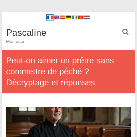
Pascaline
Mon actu
Peut-on aimer un prêtre sans
commettre de péché ?
Décryptage et réponses