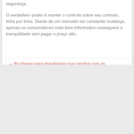
segurança.
O verdadeiro poder é manter o controle sobre seu contrato,
linha por linha. Diante de um mercado em constante mudança,
apenas os consumidores mais bem informados conseguem a
tranquilidade sem pagar o preço alto.
←
As chaves para impulsionar sua carreira com as
novidades em negócios e inovação
Tudo o que você precisa saber sobre placas de matrícula na
Europa: códigos, países e diferenças
→
Search