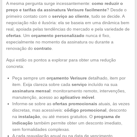
A mesma pergunta surge incessantemente:
como reduzir o
preço e tarifas da assinatura Verisure facilmente
? Desde o
primeiro contato com o
serviço ao cliente
, tudo se decide. A
negociação não é ilusória: ela se baseia em uma dinâmica bem
real, apoiada pelas tendências do mercado e pela variedade de
ofertas
. Um
orçamento personalizado
nunca é fixo,
especialmente no momento da assinatura ou durante a
renovação do
contrato
.
Aqui estão os pontos a explorar para obter uma redução
concreta:
Peça sempre um
orçamento Verisure
detalhado, item por
item. Exija clareza sobre cada
serviço
incluído na sua
assinatura mensal
: monitoramento remoto, intervenções,
manutenção, acesso ao
aplicativo móvel
.
Informe-se sobre as
ofertas promocionais
atuais, às vezes
discretas, mas acessíveis:
código promocional
, desconto
na
instalação
, ou até meses gratuitos. O
programa de
indicação
também permite obter um desconto imediato,
sem formalidades complexas.
A cada reavaliação anual ou na data de vencimento,