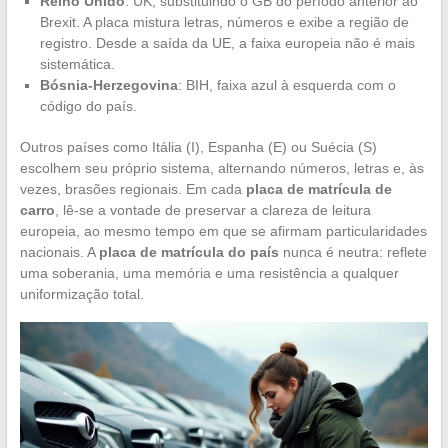
Reino Unido
: UK, substituindo o GB do período anterior ao
Brexit. A placa mistura letras, números e exibe a região de
registro. Desde a saída da UE, a faixa europeia não é mais
sistemática.
Bósnia-Herzegovina
: BIH, faixa azul à esquerda com o
código do país.
Outros países como Itália (I), Espanha (E) ou Suécia (S)
escolhem seu próprio sistema, alternando números, letras e, às
vezes, brasões regionais. Em cada
placa de matrícula de
carro
, lê-se a vontade de preservar a clareza de leitura
europeia, ao mesmo tempo em que se afirmam particularidades
nacionais. A
placa de matrícula do país
nunca é neutra: reflete
uma soberania, uma memória e uma resistência a qualquer
uniformização total.