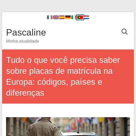
Pascaline
Minha atualidade
Tudo o que você precisa saber
sobre placas de matrícula na
Europa: códigos, países e
diferenças