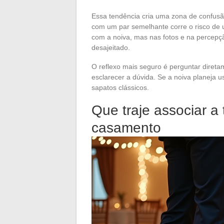
Essa tendência cria uma zona de confusã
com um par semelhante corre o risco de
com a noiva, mas nas fotos e na percepçã
desajeitado.
O reflexo mais seguro é perguntar diret
esclarecer a dúvida. Se a noiva planeja u
sapatos clássicos.
Que traje associar a
casamento