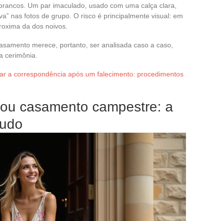
 brancos. Um par imaculado, usado com uma calça clara,
a” nas fotos de grupo. O risco é principalmente visual: em
proxima da dos noivos.
asamento merece, portanto, ser analisada caso a caso,
a cerimônia.
ar a correspondência após um falecimento: procedimentos
 ou casamento campestre: a
tudo