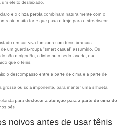
á um efeito desleixado.
 claro e o cinza pérola combinam naturalmente com o
ontraste muito forte que puxa o traje para o streetwear.
ustado em cor viva funciona com tênis brancos
o, de um guarda-roupa “smart casual” assumido. Os
ido são o algodão, o linho ou a seda lavada, que
ído que o tênis.
ênis: o descompasso entre a parte de cima e a parte de
ma grossa ou sola imponente, para manter uma silhueta
colorida para
deslocar a atenção para a parte de cima do
nos pés
os noivos antes de usar tênis