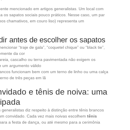
ramente mencionado em artigos generalistas. Um local com
a os sapatos sociais pouco práticos. Nesse caso, um par
ipos chamativos, em couro liso) representa um
idir antes de escolher os sapatos
ncionar “traje de gala”, “coquetel chique” ou “black tie”,
emente da cor
 areia, cascalho ou terra pavimentada não exigem os
e um argumento válido
 brancos funcionam bem com um terno de linho ou uma calça
erno de três peças em lã
vidado e tênis de noiva: uma
cipada
eneralistas diz respeito à distinção entre tênis brancos
 um convidado. Cada vez mais noivas escolhem
tênis
ara a festa de dança, ou até mesmo para a cerimônia