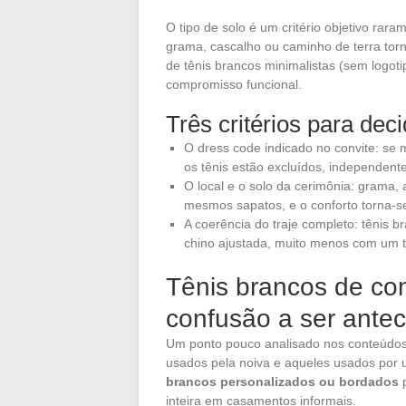
O tipo de solo é um critério objetivo ra
grama, cascalho ou caminho de terra torn
de tênis brancos minimalistas (sem logot
compromisso funcional.
Três critérios para dec
O dress code indicado no convite: se me
os tênis estão excluídos, independent
O local e o solo da cerimônia: grama,
mesmos sapatos, e o conforto torna-s
A coerência do traje completo: tênis
chino ajustada, muito menos com um t
Tênis brancos de con
confusão a ser ante
Um ponto pouco analisado nos conteúdos g
usados pela noiva e aqueles usados por
brancos personalizados ou bordados
p
inteira em casamentos informais.