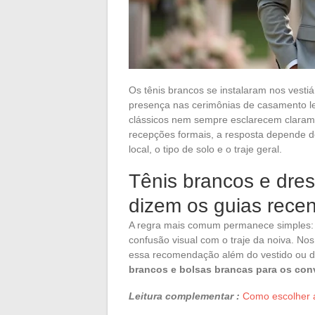
Os tênis brancos se instalaram nos vesti
presença nas cerimônias de casamento l
clássicos nem sempre esclarecem claramen
recepções formais, a resposta depende d
local, o tipo de solo e o traje geral.
Tênis brancos e dre
dizem os guias rece
A regra mais comum permanece simples:
confusão visual com o traje da noiva. No
essa recomendação além do vestido ou 
brancos e bolsas brancas para os co
Leitura complementar :
Como escolher a 