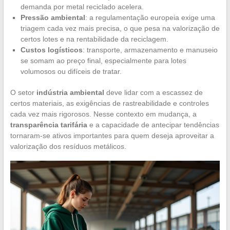
demanda por metal reciclado acelera.
Pressão ambiental
: a regulamentação europeia exige uma
triagem cada vez mais precisa, o que pesa na valorização de
certos lotes e na rentabilidade da reciclagem.
Custos logísticos
: transporte, armazenamento e manuseio
se somam ao preço final, especialmente para lotes
volumosos ou difíceis de tratar.
O setor
indústria ambiental
deve lidar com a escassez de
certos materiais, as exigências de rastreabilidade e controles
cada vez mais rigorosos. Nesse contexto em mudança, a
transparência tarifária
e a capacidade de antecipar tendências
tornaram-se ativos importantes para quem deseja aproveitar a
valorização dos resíduos metálicos.