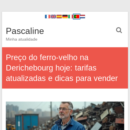
Pascaline
Minha atualidade
Preço do ferro-velho na
Derichebourg hoje: tarifas
atualizadas e dicas para vender