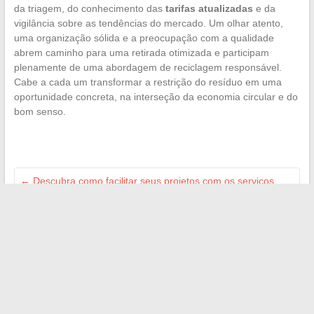
da triagem, do conhecimento das
tarifas atualizadas
e da
vigilância sobre as tendências do mercado. Um olhar atento,
uma organização sólida e a preocupação com a qualidade
abrem caminho para uma retirada otimizada e participam
plenamente de uma abordagem de reciclagem responsável.
Cabe a cada um transformar a restrição do resíduo em uma
oportunidade concreta, na interseção da economia circular e do
bom senso.
←
Descubra como facilitar seus projetos com os serviços
imobiliários da Immo Saga
Como escolher um triturador eficiente para bambu no seu
jardim?
→
Search