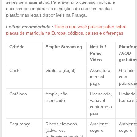
séries sem assinatura. Para avaliar o que isso implica, é
necessário comparar as condições de uso com as das
plataformas legais disponíveis na França.
Leitura recomendada :
Tudo o que você precisa saber sobre
placas de matrícula na Europa: códigos, países e diferenças
Critério
Empire Streaming
Netflix /
Platafor
Prime
AVOD
Video
gratuita
Custo
Gratuito (ilegal)
Assinatura
Gratuito
mensal
com
paga
publicida
Catálogo
Amplo, não
Licenciado,
Limitado,
licenciado
variável
licenciad
conforme o
país
Segurança
Riscos elevados
Ambiente
Ambient
(adwares,
seguro
seguro
redirecionamentos)