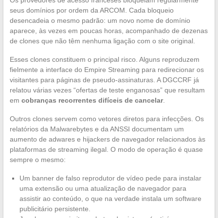
Os provedores de acesso franceses bloqueiam regularmente
seus domínios por ordem da ARCOM. Cada bloqueio
desencadeia o mesmo padrão: um novo nome de domínio
aparece, às vezes em poucas horas, acompanhado de dezenas
de clones que não têm nenhuma ligação com o site original.
Esses clones constituem o principal risco. Alguns reproduzem
fielmente a interface do Empire Streaming para redirecionar os
visitantes para páginas de pseudo-assinaturas. A DGCCRF já
relatou várias vezes “ofertas de teste enganosas” que resultam
em
cobranças recorrentes difíceis de cancelar
.
Outros clones servem como vetores diretos para infecções. Os
relatórios da Malwarebytes e da ANSSI documentam um
aumento de adwares e hijackers de navegador relacionados às
plataformas de streaming ilegal. O modo de operação é quase
sempre o mesmo:
Um banner de falso reprodutor de vídeo pede para instalar
uma extensão ou uma atualização de navegador para
assistir ao conteúdo, o que na verdade instala um software
publicitário persistente.