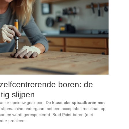
zelfcentrerende boren: de
ig slijpen
manier opnieuw geslepen. De
klassieke spiraalboren met
 slijpmachine ondergaan met een acceptabel resultaat, op
kanten wordt gerespecteerd. Brad Point-boren (met
nder probleem.