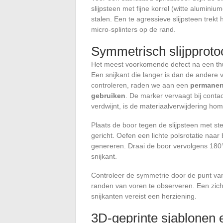
slijpsteen met fijne korrel (witte alumini
stalen. Een te agressieve slijpsteen trekt
micro-splinters op de rand.
Symmetrisch slijpproto
Het meest voorkomende defect na een thui
Een snijkant die langer is dan de andere v
controleren, raden we aan een
permanent
gebruiken
. De marker vervaagt bij contact
verdwijnt, is de materiaalverwijdering ho
Plaats de boor tegen de slijpsteen met s
gericht. Oefen een lichte polsrotatie naa
genereren. Draai de boor vervolgens 180
snijkant.
Controleer de symmetrie door de punt va
randen van voren te observeren. Een zich
snijkanten vereist een herziening.
3D-geprinte sjablonen 