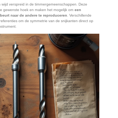
ch wijd verspreid in de timmergemeenschappen. Deze
 de gewenste hoek en maken het mogelijk om
een
pbeurt naar de andere te reproduceren
. Verschillende
eferenties om de symmetrie van de snijkanten direct op
nstrument.