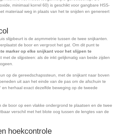
umoxide, minimaal korrel 60) is geschikt voor gangbare HSS-
 het materiaal weg in plaats van het te snijden en genereert
col
s slijpbeurt is de asymmetrie tussen de twee snijkanten.
erplaatst de boor en vergroot het gat. Om dit punt te
e marker op elke snijkant voor het slijpen te
 met de slijpsteen: als de inkt gelijkmatig van beide zijden
mogeen.
teun op de gereedschapssteun, met de snijkant naar boven
r beneden uit aan het einde van de pas om de afschuin te
° en herhaal exact dezelfde beweging op de tweede
n de boor op een vlakke ondergrond te plaatsen en de twee
tbaar verschil met het blote oog tussen de lengtes van de
en hoekcontrole