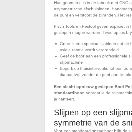
Hun geometrie is in de fabriek met CNC 
asymmetrische afschuiningen. Handmatig sl
de punt en verstoort de zijranden. Het resu
Fisch Tools en Festool geven expliciet i
geslepen mogen worden. Twee opties blij
Gebruik een speciaal sjabloon dat de b
axiale rotatie wordt vergrendeld
Geef de boor aan een professionele sli
slijpmachine
Beperk de thuisinterventie tot een een
diamantvijl, zonder de punt aan te rak
Een slecht opnieuw geslepen Brad Poi
standaardboor.
Voordat je de slijpmachine
je hanteert.
Slijpen op een slijpm
symmetrie van de sn
Voor een standaard spiraalboor blijft de 