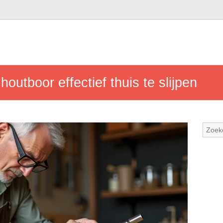
outboor effectief thuis te slijpen