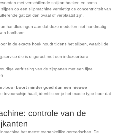
gesneden met verschillende snijkanthoeken en soms
ijpen op een slijpmachine vernietigt de concentriciteit van
lterende gat zal dan ovaal of verplaatst zijn.
n hun handleidingen aan dat deze modellen niet handmatig
ven haalbaar:
oor in de exacte hoek houdt tijdens het slijpen, waarbij de
jpservice die is uitgerust met een indexeerbare
voudige verfrissing van de zijspanen met een fijne
en
nt-boor boort minder goed dan een nieuwe
 tevoorschijn haalt, identificeer je het exacte type boor dat
achine: controle van de
ijkanten
slijpmachine het meest toegankelijke gereedschap. De