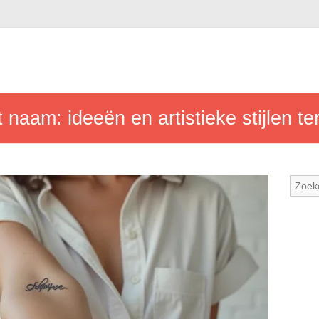
aam: ideeën en artistieke stijlen ter