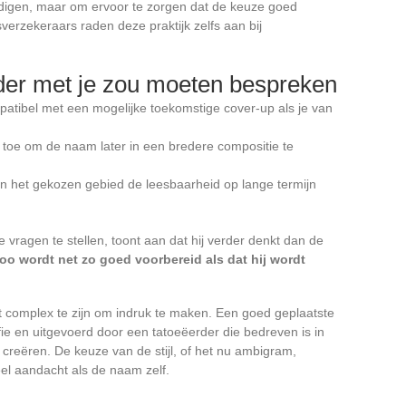
oedigen, maar om ervoor te zorgen dat de keuze goed
erzekeraars raden deze praktijk zelfs aan bij
der met je zou moeten bespreken
ompatibel met een mogelijke toekomstige cover-up als je van
 toe om de naam later in een bredere compositie te
an het gekozen gebied de leesbaarheid op lange termijn
 vragen te stellen, toont aan dat hij verder denkt dan de
o wordt net zo goed voorbereid als dat hij wordt
 complex te zijn om indruk te maken. Een goed geplaatste
ie en uitgevoerd door een tatoeëerder die bedreven is in
te creëren. De keuze van de stijl, of het nu ambigram,
eel aandacht als de naam zelf.