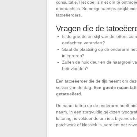
consultatie. Het doel is niet om te ontm
doordacht is. Sommige aansprakelijkheidsv
tatoeëerders.
Vragen die de tatoeëer
Is de grootte en stijl van de letters c
gedachten verandert?
Staat de plaatsing op de onderarm het
integreren?
Zullen de huidkleur en de haargroei v
beïnvloeden?
Een tatoeëerder die de tijd neemt om deze
sessie van de dag.
Een goede naam tatto
getatoeëerd.
De naam tattoo op de onderarm hoeft niet
naam, in een zorgvuldig gekozen typograf
lettering, is voldoende om iets blijvends 
patchwork of klassiek is, verdient net zov