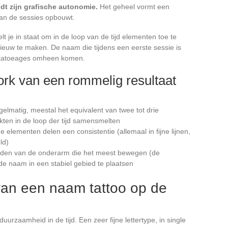
dt zijn grafische autonomie.
Het geheel vormt een
van de sessies opbouwt.
t je in staat om in de loop van de tijd elementen toe te
euw te maken. De naam die tijdens een eerste sessie is
 tatoeages omheen komen.
rk van een rommelig resultaat
gelmatig, meestal het equivalent van twee tot drie
kten in de loop der tijd samensmelten
de elementen delen een consistentie (allemaal in fijne lijnen,
ld)
ieden van de onderarm die het meest bewegen (de
 de naam in een stabiel gebied te plaatsen
van een naam tattoo op de
duurzaamheid in de tijd. Een zeer fijne lettertype, in single