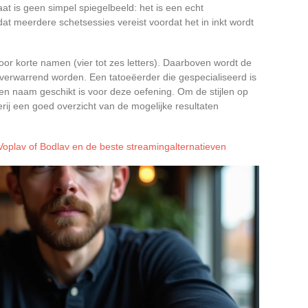
at is geen simpel spiegelbeeld: het is een echt
 dat meerdere schetsessies vereist voordat het in inkt wordt
voor korte namen (vier tot zes letters). Daarboven wordt de
 verwarrend worden. Een tatoeëerder die gespecialiseerd is
en naam geschikt is voor deze oefening. Om de stijlen op
rij een goed overzicht van de mogelijke resultaten
plav of Bodlav en de beste streamingalternatieven