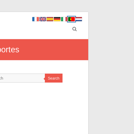
portes
Search