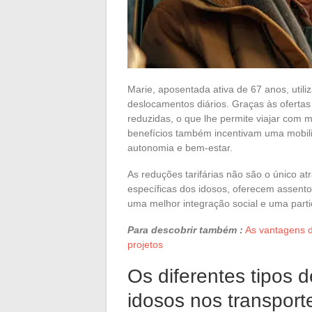
Marie, aposentada ativa de 67 anos, utili
deslocamentos diários. Graças às ofertas 
reduzidas, o que lhe permite viajar com
benefícios também incentivam uma mobili
autonomia e bem-estar.
As reduções tarifárias não são o único at
específicas dos idosos, oferecem assentos 
uma melhor integração social e uma parti
Para descobrir também :
As vantagens d
projetos
Os diferentes tipos d
idosos nos transport