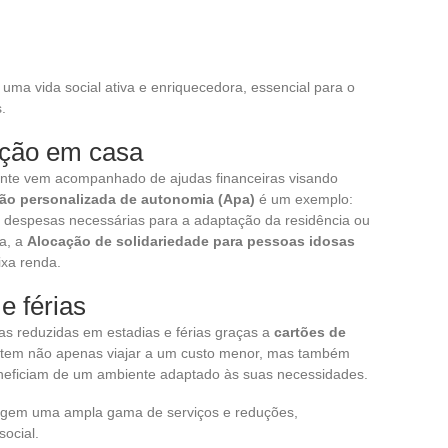
uma vida social ativa e enriquecedora, essencial para o
.
nção em casa
ente vem acompanhado de ajudas financeiras visando
ão personalizada de autonomia (Apa)
é um exemplo:
s despesas necessárias para a adaptação da residência ou
ma, a
Alocação de solidariedade para pessoas idosas
ixa renda.
e férias
as reduzidas em estadias e férias graças a
cartões de
mitem não apenas viajar a um custo menor, mas também
eneficiam de um ambiente adaptado às suas necessidades.
angem uma ampla gama de serviços e reduções,
ocial.