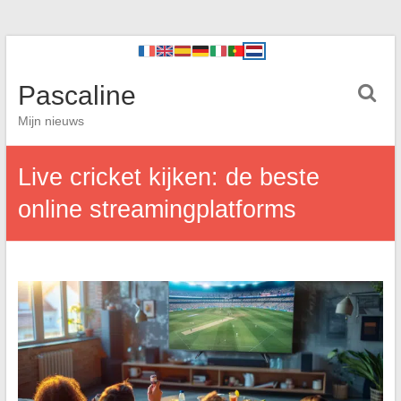
Pascaline
Mijn nieuws
Live cricket kijken: de beste
online streamingplatforms