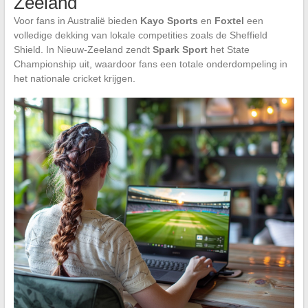
Zeeland
Voor fans in Australië bieden
Kayo Sports
en
Foxtel
een
volledige dekking van lokale competities zoals de Sheffield
Shield. In Nieuw-Zeeland zendt
Spark Sport
het State
Championship uit, waardoor fans een totale onderdompeling in
het nationale cricket krijgen.