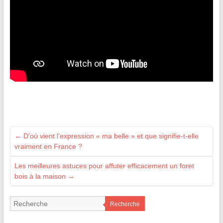
←
D’où vient l’expression « ma belle » et que signifie-t-elle
vraiment en France ?
Les meilleures astuces pour affuter efficacement un foret
bois à la maison
→
Recherche