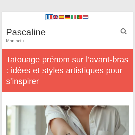
Pascaline
Mon actu
Tatouage prénom sur l’avant-bras
: idées et styles artistiques pour
s’inspirer